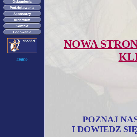
Osiągnięcia
Podziękowania
Sponsorzy
Archiwum
Kontakt
Logowanie
NOWA STRON
KLI
526650
POZNAJ NA
I DOWIEDZ SI