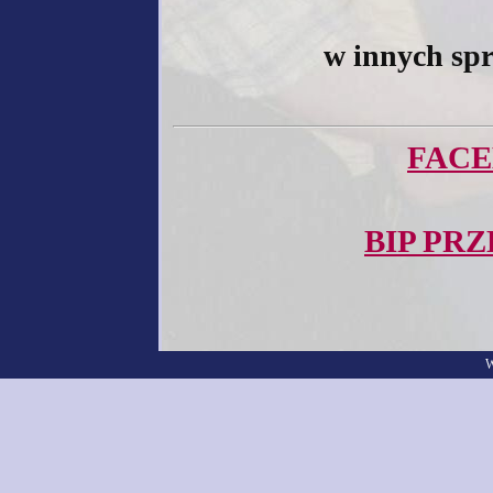
w innych s
FACE
BIP PR
W