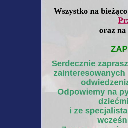
Wszystko na bieżąco
Pr
oraz na
ZA
Serdecznie zapras
zainteresowanych
odwiedzenia
Odpowiemy na pyt
dziećmi
i ze specjalis
wcześni