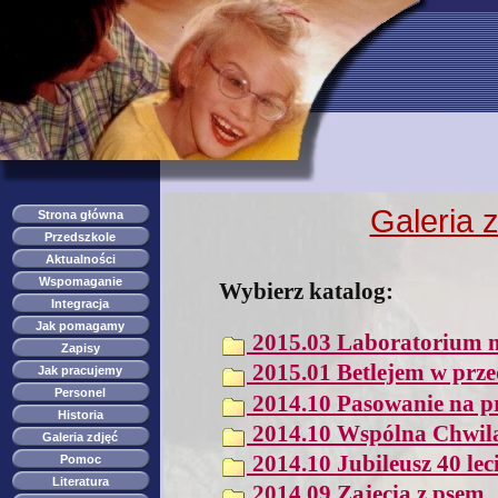
przedszkole s
Galeria 
Strona główna
Przedszkole
Aktualności
Wspomaganie
Wybierz katalog:
Integracja
Jak pomagamy
2015.03 Laboratorium 
Zapisy
2015.01 Betlejem w prze
Jak pracujemy
Personel
2014.10 Pasowanie na p
Historia
2014.10 Wspólna Chwila 
Galeria zdjęć
2014.10 Jubileusz 40 lec
Pomoc
Literatura
2014.09 Zajęcia z psem