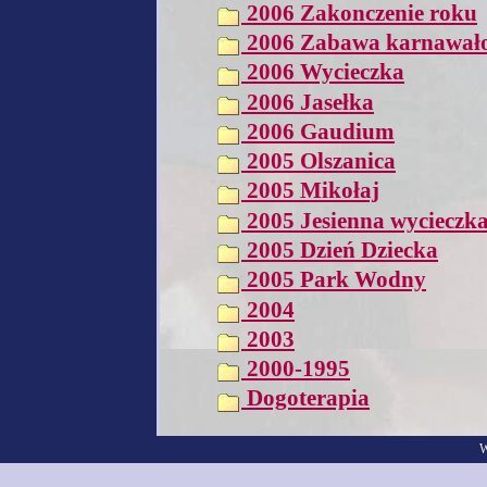
2006 Zakonczenie roku
2006 Zabawa karnawał
2006 Wycieczka
2006 Jasełka
2006 Gaudium
2005 Olszanica
2005 Mikołaj
2005 Jesienna wycieczk
2005 Dzień Dziecka
2005 Park Wodny
2004
2003
2000-1995
Dogoterapia
W