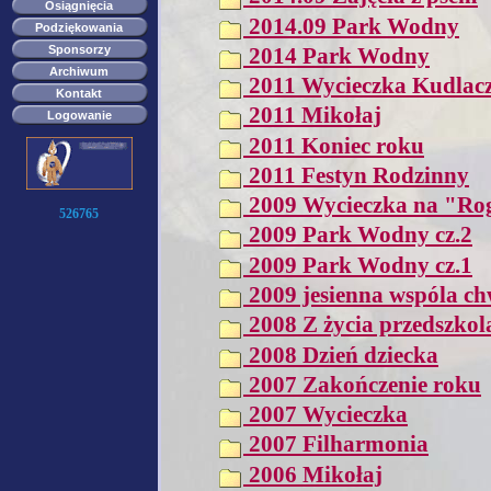
Osiągnięcia
2014.09 Park Wodny
Podziękowania
Sponsorzy
2014 Park Wodny
Archiwum
2011 Wycieczka Kudlac
Kontakt
2011 Mikołaj
Logowanie
2011 Koniec roku
2011 Festyn Rodzinny
2009 Wycieczka na "Ro
526765
2009 Park Wodny cz.2
2009 Park Wodny cz.1
2009 jesienna wspóla ch
2008 Z życia przedszkol
2008 Dzień dziecka
2007 Zakończenie roku
2007 Wycieczka
2007 Filharmonia
2006 Mikołaj