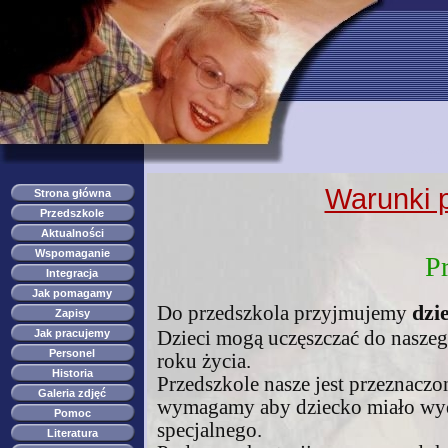
przedszkole s
Warunki p
Strona główna
Przedszkole
Aktualności
Wspomaganie
P
Integracja
Jak pomagamy
dzi
Do przedszkola przyjmujemy
Zapisy
Jak pracujemy
Dzieci mogą uczęszczać do naszeg
Personel
roku życia.
Historia
Przedszkole nasze jest przeznaczo
Galeria zdjęć
wymagamy aby dziecko miało wyda
Pomoc
specjalnego.
Literatura