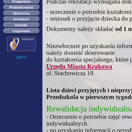
Podczas rekrutacji wymagana dok
Osiągnięcia
Podziękowania
- orzeczenie o potrzebie kształcen
Sponsorzy
- wniosek o przyjęcie dziecka do 
Archiwum
Kontakt
Dokumenty należy składać
od 1 
Logowanie
Niezwłocznie po uzyskaniu informa
należy donieść skierowanie
526777
do kształcenia specjalnego, które
Urzędu Miasta Krakowa
ul. Stachowicza 18.
Lista dzieci przyjętych i niepr
Przedszkola w pierwszym tygodn
Rewalidacja indywidualn
- Orzeczenie o potrzebie zajęć 
indywidualnych.
- po uzyskaniu informacji o przyd