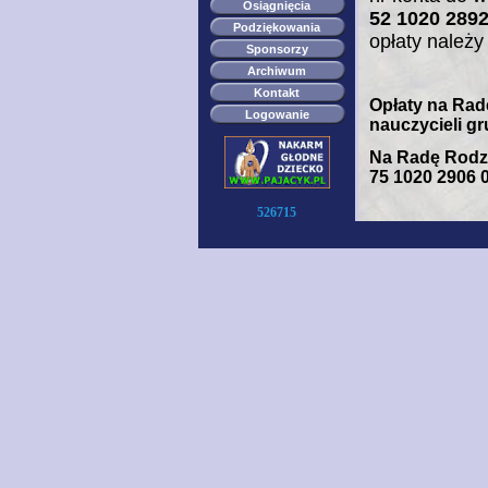
Osiągnięcia
52 1020 2892
Podziękowania
opłaty należ
Sponsorzy
Archiwum
Kontakt
Opłaty na Rad
Logowanie
nauczycieli gru
Na Radę Rodzi
75 1020 2906 
526715