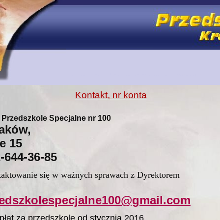
przedszkole specjalne 100 Kraków rehabilitacja dzieci niepełnosprawnych integracja
Kontakt, nr konta
rzedszkole Specjalne nr 100
raków,
e 15
2-644-36-85
taktowanie się w ważnych sprawach z Dyrektorem
edszkolespecjalne100@gmail.com
płat za przedszkole od stycznia 2016