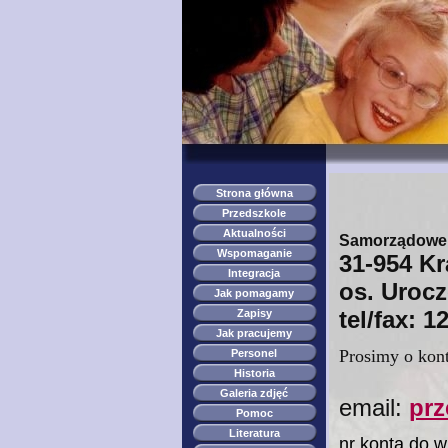
Strona główna
Przedszkole
Aktualności
Samorządowe P
Wspomaganie
31-954 K
Integracja
os. Urocz
Jak pomagamy
tel/fax: 1
Zapisy
Jak pracujemy
Prosimy o kon
Personel
Historia
Galeria zdjęć
email:
prz
Pomoc
Literatura
nr konta do w