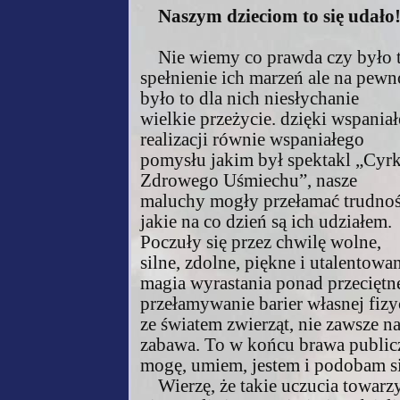
Naszym dzieciom to się udało
Nie wiemy co prawda czy było 
spełnienie ich marzeń ale na pewn
było to dla nich niesłychanie
wielkie przeżycie. dzięki wspaniał
realizacji równie wspaniałego
pomysłu jakim był spektakl „Cyr
Zdrowego Uśmiechu”, nasze
maluchy mogły przełamać trudnoś
jakie na co dzień są ich udziałem.
Poczuły się przez chwilę wolne,
silne, zdolne, piękne i utalentow
magia wyrastania ponad przeciętn
przełamywanie barier własnej fiz
ze światem zwierząt, nie zawsze n
zabawa. To w końcu brawa publiczn
mogę, umiem, jestem i podobam si
Wierzę, że takie uczucia towarz