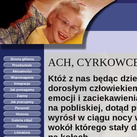
przedszkole s
ACH, CYRKOWCE
Strona główna
Przedszkole
Aktualności
Któż z nas będąc dzie
Wspomaganie
Integracja
dorosłym człowiekiem
Jak pomagamy
emocji i zaciekawieni
Zapisy
Jak pracujemy
na pobliskiej, dotąd 
Personel
Historia
wyrósł w ciągu nocy 
Galeria zdjęć
wokół którego stały 
Pomoc
Literatura