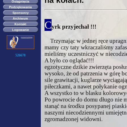
na kołach.
Osiągnięcia
Podziękowania
Sponsorzy
Archiwum
C
Kontakt
yrk przyjechał !!!
Logowanie
Trzymając w jednej ręce upragnio
mamy czy taty wkraczaliśmy zafa
mieliśmy uczestniczyć w niecodz
526678
A było co oglądać!!!
egzotyczne dzikie zwierzęta posłu
wysoko, że od patrzenia w górę bo
sile grawitacji, kuglarze wyciąga
piłeczkami, a nawet połykanie ogni
A wszystko to w blasku kolorowyc
Po powrocie do domu długo nie m
stanąć na środku posypanej piaski
naszymi niecodziennymi umiejętn
zgromadzonej widowni.