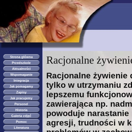
przedszkole s
Racjonalne żywienie
Strona główna
Przedszkole
Aktualności
Racjonalne żywienie
Wspomaganie
Integracja
tylko w utrzymaniu zd
Jak pomagamy
lepszemu funkcjonowa
Zapisy
Jak pracujemy
zawierająca np. nadm
Personel
Historia
powoduje narastanie
Galeria zdjęć
agresji, trudności w 
Pomoc
Literatura