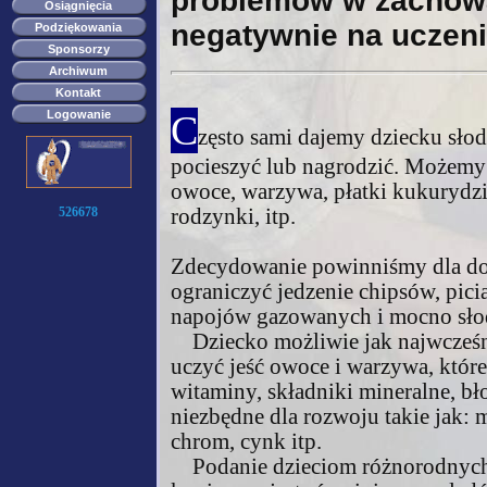
problemów w zachowa
Osiągnięcia
negatywnie na uczenie
Podziękowania
Sponsorzy
Archiwum
Kontakt
Logowanie
C
zęsto sami dajemy dziecku słod
pocieszyć lub nagrodzić. Możemy
owoce, warzywa, płatki kukurydzi
526678
rodzynki, itp.
Zdecydowanie powinniśmy dla dob
ograniczyć jedzenie chipsów, picia
napojów gazowanych i mocno sł
Dziecko możliwie jak najwcześ
uczyć jeść owoce i warzywa, które
witaminy, składniki mineralne, bło
niezbędne dla rozwoju takie jak:
chrom, cynk itp.
Podanie dzieciom różnorodnyc