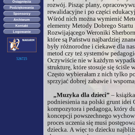
Osiągnięcia
rozwój. Pisząc plany, opracowy
Podziękowania
rewalidacyjne i po części edukac
Sponsorzy
Wśród nich można wymienić Met
Archiwum
elementy Metody Dobrego Startu
Kontakt
Rozwijającego Weroniki Sherborne
Logowanie
które są Państwu najbardziej znane
były różnorodne i ciekawe dla nas
metod czy też systemów pedagogicz
526725
Oczywiście nie w każdym wypadku
strukturę, które stosuje się ściśl
Często wybierałam z nich tylko po
sprzyjać dobrej zabawie i wspom
„Muzyka dla dzieci”
– książka
podniesienia na polski grunt idei 
kompozytora i pedagoga, który du
koncepcji powszechnego wychowa
proces uczenia się musi postępow
dziecka.
A więc to dziecku najbliż