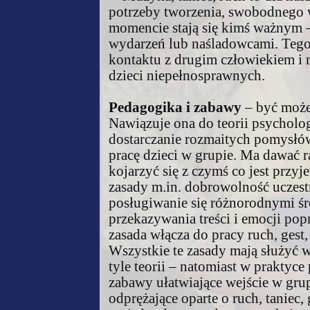
potrzeby tworzenia, swobodnego 
momencie stają się kimś ważnym –
wydarzeń lub naśladowcami. Tego 
kontaktu z drugim człowiekiem i 
dzieci niepełnosprawnych.
Pedagogika i zabawy
– być może 
Nawiązuje ona do teorii psychologi
dostarczanie rozmaitych pomysłó
pracę dzieci w grupie. Ma dawać 
kojarzyć się z czymś co jest przy
zasady m.in. dobrowolność uczestn
posługiwanie się różnorodnymi ś
przekazywania treści i emocji pop
zasada włącza do pracy ruch, gest,
Wszystkie te zasady mają służyć 
tyle teorii – natomiast w praktyce
zabawy ułatwiające wejście w gru
odprężające oparte o ruch, taniec