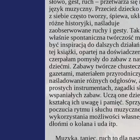
słowo, gest, ruch – przetwarza się
język muzyczny. Przecież dzieck
z siebie często tworzy, śpiewa, uk
różne historyjki, naśladuje
zaobserwowane ruchy i gesty. Tak
właśnie spontaniczna twórczość 
być inspiracją do dalszych działań
tej książki, opartej na doświadcze
czerpałam pomysły do zabaw z n
dziećmi. Zabawy twórcze chustec
gazetami, materiałem przyrodnicz
naśladowanie różnych odgłosów, 
prostych instrumentach, zagadki s
wspaniałych zabaw. Uczą one dzie
kształcą ich uwagę i pamięć. Sprz
poczucia rytmu i słuchu muzyczne
wykorzystania możliwości własnego
dłońmi o kolana i uda itp.
Muzyka, taniec, ruch to dla nasz