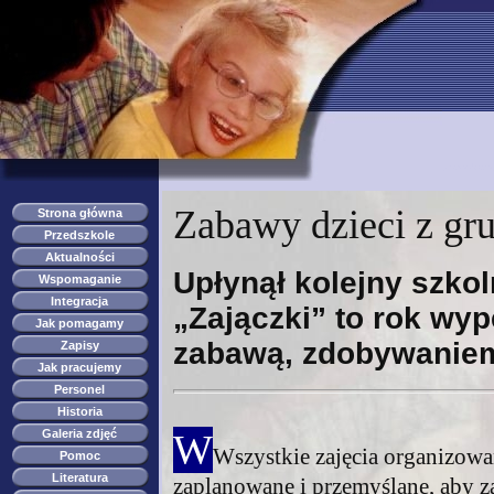
przedszkole s
Zabawy dzieci z gr
Strona główna
Przedszkole
Aktualności
Upłynął kolejny szkol
Wspomaganie
Integracja
„Zajączki” to rok wy
Jak pomagamy
zabawą, zdobywaniem
Zapisy
Jak pracujemy
Personel
Historia
Galeria zdjęć
W
Wszystkie zajęcia organizowan
Pomoc
Literatura
zaplanowane i przemyślane, aby 