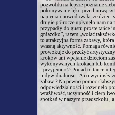
pozwoliła na lepsze poznanie siebi
pokonywanie lęku przed nową syt
napięcia i powodowała, że dzieci s
drugie półrocze upłynęło nam na 
przypadły do gustu proste tańce i
gniazdko”, razem „wołać taksówkę
to atrakcyjna forma zabawy, któr
własną aktywność. Pomaga również 
prowokuje do przeżyć artystycznyc
kroków ani wpajanie dzieciom zasa
wykonywanych krokach lub kombin
i przyjemność Ponad to tańce inte
indywidualności. A co wyniosły z
zabaw ? Na pewno pomoc słabszy
odpowiedzialności i rozwinęło po
wrażliwość, uczynność i cierpliwo
spotkań w naszym przedszkolu , a 