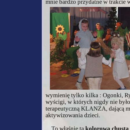
mnie bardzo przydatne w trakcie
wymienię tylko kilka : Ogonki, R
wyścigi, w których nigdy nie był
terapeutyczną KLANZA, dającą m
aktywizowania dzieci.
To właśnie ta
kolorowa chusta