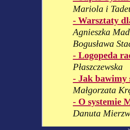
Mariola i Tad
- Warsztaty d
Agnieszka Made
Bogusława Sta
- Logopeda ra
Płaszczewska
- Jak bawimy 
Małgorzata Krę
- O systemie M
Danuta Mierzw