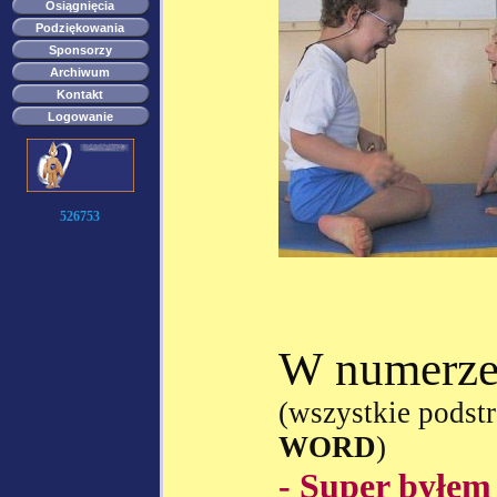
Osiągnięcia
Podziękowania
Sponsorzy
Archiwum
Kontakt
Logowanie
526753
W numerze
(wszystkie podst
WORD
)
- Super był