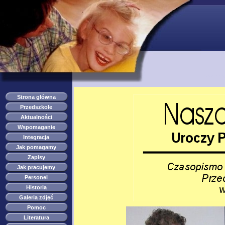
przedszkole s
Strona główna
Przedszkole
Aktualności
Wspomaganie
Integracja
Jak pomagamy
Zapisy
Jak pracujemy
Personel
Historia
Galeria zdjęć
Pomoc
Literatura