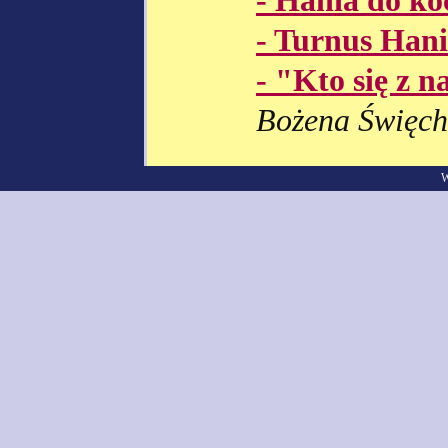
- Hania do ko
- Turnus Hani
- "Kto się z 
Bożena Święch
W