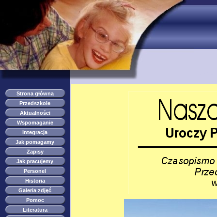
przedszkole s
Strona główna
Przedszkole
Aktualności
Wspomaganie
Integracja
Jak pomagamy
Zapisy
Jak pracujemy
Personel
Historia
Galeria zdjęć
Pomoc
Literatura