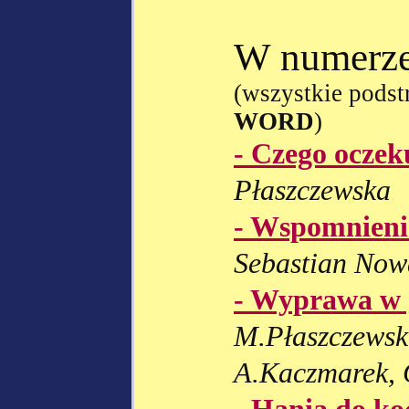
W numerze
(wszystkie podst
WORD
)
- Czego oczek
Płaszczewska
- Wspomnieni
Sebastian Now
- Wyprawa w 
M.Płaszczewsk
A.Kaczmarek,