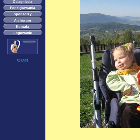
Osiągnięcia
Podziękowania
Sponsorzy
Archiwum
Kontakt
Logowanie
526895