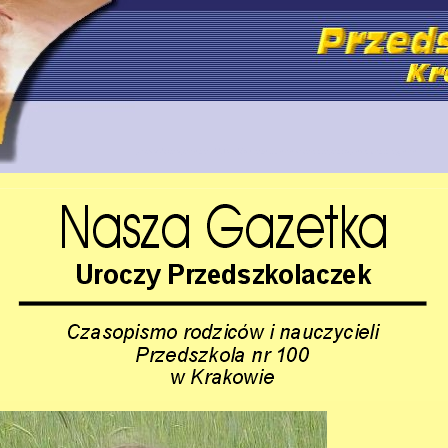
przedszkole specjalne 100 Kraków rehabilitacja dzieci niepełnosprawnych integracja