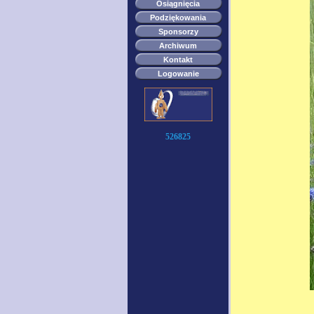
Osiągnięcia
Podziękowania
Sponsorzy
Archiwum
Kontakt
Logowanie
526825