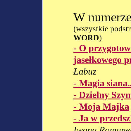
W numerze
(wszystkie podst
WORD
)
- O przygotow
jasełkowego p
Łabuz
- Magia siana..
- Dzielny Szy
- Moja Majka
- Ja w przedsz
Iwona Romanek