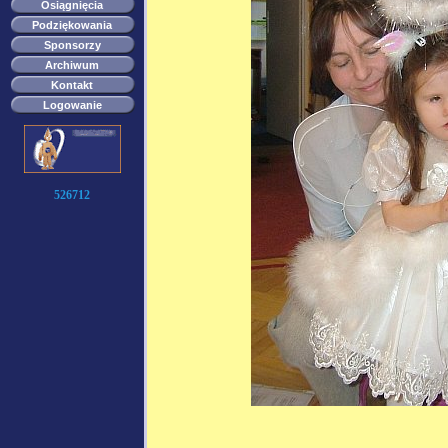
Osiągnięcia
Podziękowania
Sponsorzy
Archiwum
Kontakt
Logowanie
526712