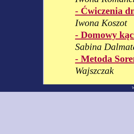
- Ćwiczenia d
Iwona Koszot
- Domowy kąc
Sabina Dalmat
- Metoda Sore
Wajszczak
W