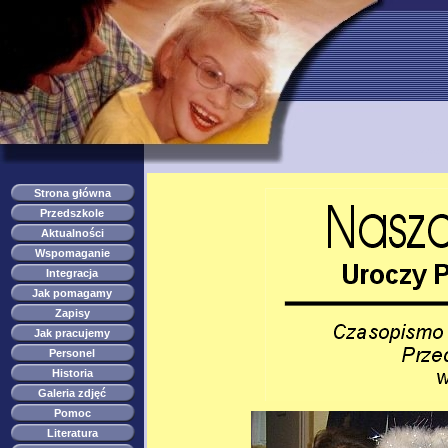
przedszkole s
Strona główna
Przedszkole
Aktualności
Wspomaganie
Integracja
Jak pomagamy
Zapisy
Jak pracujemy
Personel
Historia
Galeria zdjęć
Pomoc
Literatura