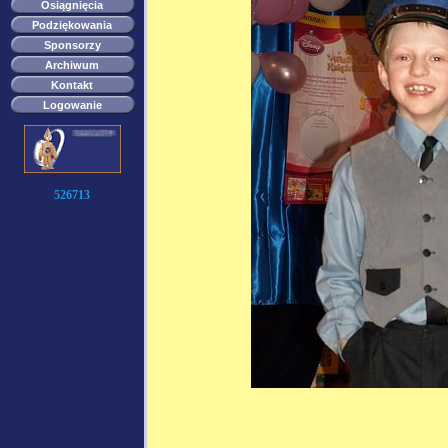
Osiągnięcia
Podziękowania
Sponsorzy
Archiwum
Kontakt
Logowanie
526713