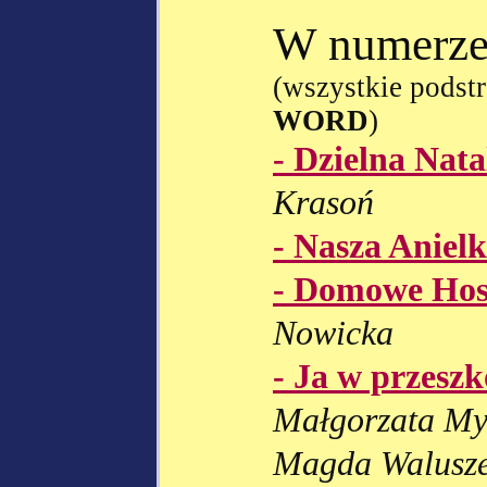
W numerze
(wszystkie podst
WORD
)
- Dzielna Nata
Krasoń
- Nasza Aniel
- Domowe Ho
Nowicka
- Ja w przeszko
Małgorzata Myc
Magda Walusz