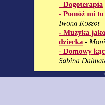
- Dogoterapia
- Pomóż mi to
Iwona Koszot
- Muzyka jako
dziecka
-
Moni
- Domowy kąc
Sabina Dalmat
W