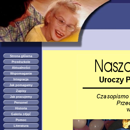
przedszkole s
Strona główna
Przedszkole
Aktualności
Wspomaganie
Integracja
Jak pomagamy
Zapisy
Jak pracujemy
Personel
Historia
Galeria zdjęć
Pomoc
Literatura