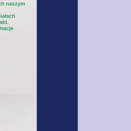
ch naszym
iałach
akt.
macje