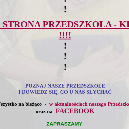
!
 STRONA PRZEDSZKOLA - K
!!!!
!
!
!
POZNAJ NASZE PRZEDSZKOLE
I DOWIEDZ SIĘ, CO U NAS SŁYCHAĆ
szystko na bieżąco
-
w aktualnościach naszego Przedszk
FACEBOOK
oraz na
ZAPRASZAMY
.