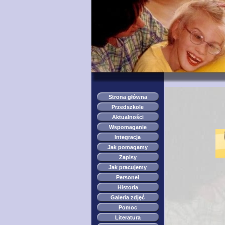
Strona główna
Przedszkole
Aktualności
Wspomaganie
Integracja
Jak pomagamy
Zapisy
Jak pracujemy
Personel
Historia
Galeria zdjęć
Pomoc
Literatura