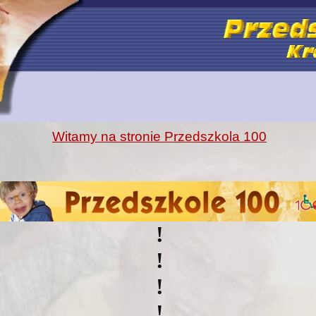
przedszkole specjalne 100 Kraków rehabilitacja dzieci niepełnosprawnych integracja
Witamy na stronie Przedszkola 100
!
!
!
!