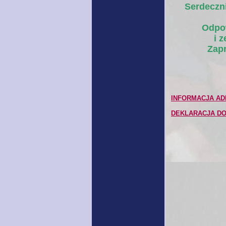
Serdeczn
Odpow
i 
Zapr
INFORMACJA AD
DEKLARACJA D