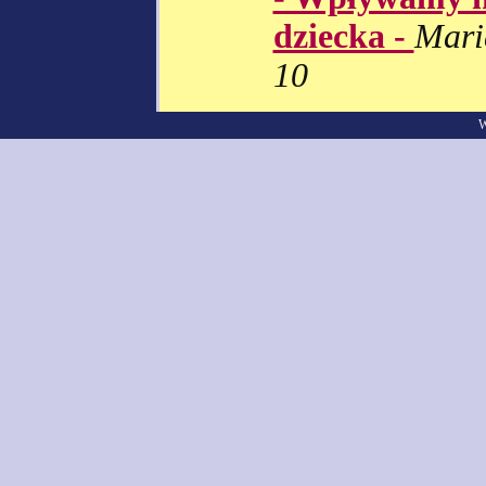
dziecka -
Maria
10
W