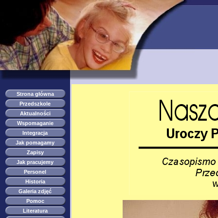
przedszkole s
Strona główna
Przedszkole
Aktualności
Wspomaganie
Integracja
Jak pomagamy
Zapisy
Jak pracujemy
Personel
Historia
Galeria zdjęć
Pomoc
Literatura