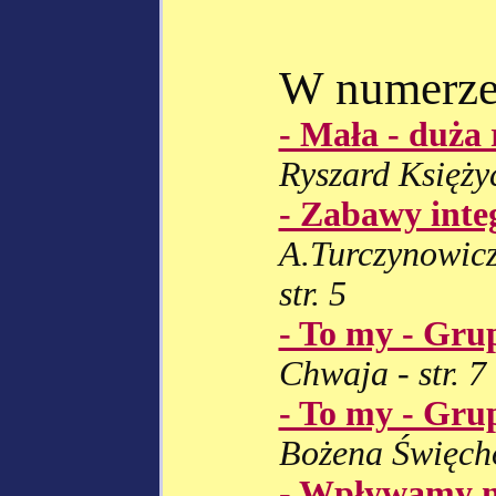
W numerze
- Mała - duża 
Ryszard Księżyc 
- Zabawy inte
A.Turczynowicz
str. 5
- To my - Gru
Chwaja - str. 7
- To my - Gru
Bożena Święchow
- Wpływamy n