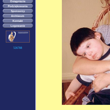
Osiągnięcia
Podziękowania
Sponsorzy
Archiwum
Kontakt
Logowanie
526788