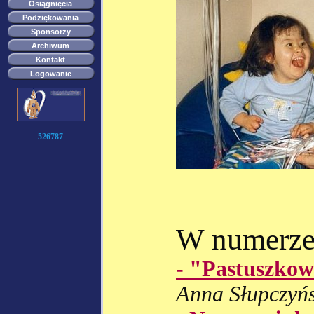
Osiągnięcia
Podziękowania
Sponsorzy
Archiwum
Kontakt
Logowanie
526787
W numerze
- "Pastuszkowi
Anna Słupczyńsk