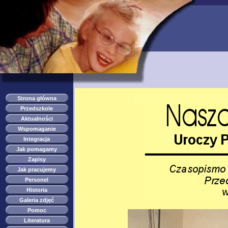
przedszkole s
Strona główna
Przedszkole
Aktualności
Wspomaganie
Integracja
Jak pomagamy
Zapisy
Jak pracujemy
Personel
Historia
Galeria zdjęć
Pomoc
Literatura