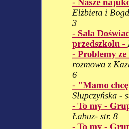
- Nasze najuk
Elżbieta i Bogd
3
- Sala Doświa
przedszkolu -
- Problemy ze 
rozmowa z Kazim
6
- "Mamo chcę 
Słupczyńska - st
- To my - Gru
Łabuz- str. 8
- To my - Gru