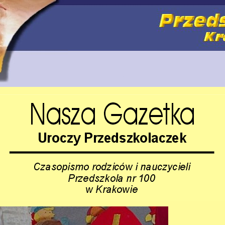
przedszkole specjalne 100 Kraków rehabilitacja dzieci niepełnosprawnych integracja