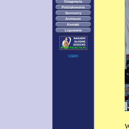
Osiągnięcia
Podziękowania
Sponsorzy
Archiwum
Kontakt
Logowanie
526695
W