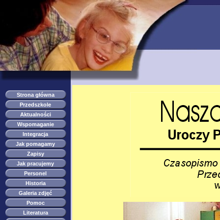
przedszkole s
Strona główna
Przedszkole
Aktualności
Wspomaganie
Integracja
Jak pomagamy
Zapisy
Jak pracujemy
Personel
Historia
Galeria zdjęć
Pomoc
Literatura