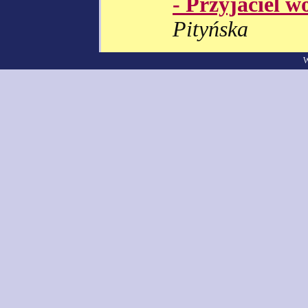
- Przyjaciel w
Pityńska
W