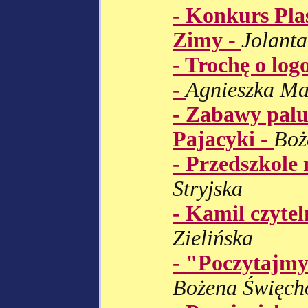
- Konkurs Pla
Zimy -
Jolanta
- Trochę o log
-
Agnieszka Ma
- Zabawy palu
Pajacyki -
Boż
- Przedszkole 
Stryjska
- Kamil czytel
Zielińska
- "Poczytajmy
Bożena Święch