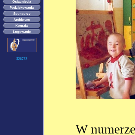
Osiągnięcia
Podziękowania
Sponsorzy
Archiwum
Kontakt
Logowanie
526722
W numerze