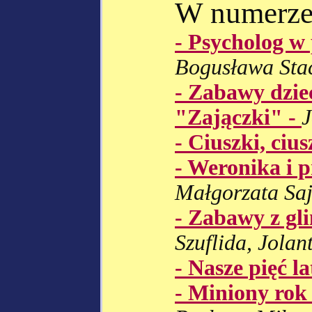
W numerze
- Psycholog w 
Bogusława Sta
- Zabawy dzie
"Zajączki" -
J
- Ciuszki, cius
- Weronika i p
Małgorzata Sa
- Zabawy z g
Szuflida, Jolan
- Nasze pięć la
- Miniony rok