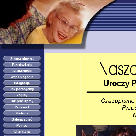
przedszkole s
Strona główna
Przedszkole
Aktualności
Wspomaganie
Integracja
Jak pomagamy
Zapisy
Jak pracujemy
Personel
Historia
Galeria zdjęć
Pomoc
Literatura