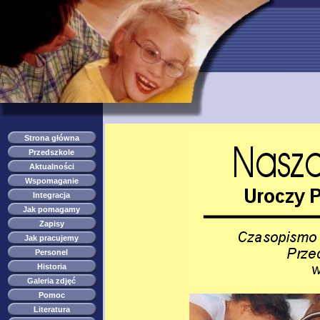
przedszkole s
Strona główna
Przedszkole
Aktualności
Wspomaganie
Integracja
Jak pomagamy
Zapisy
Jak pracujemy
Personel
Historia
Galeria zdjęć
Pomoc
Literatura