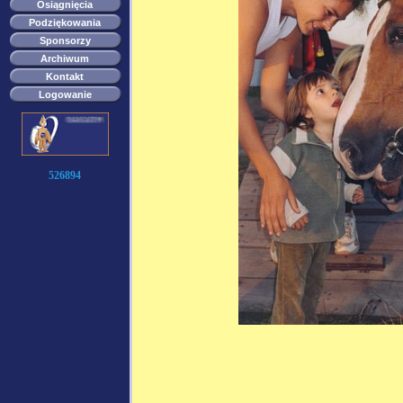
Osiągnięcia
Podziękowania
Sponsorzy
Archiwum
Kontakt
Logowanie
526894