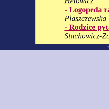
Helowicz
- Logopeda r
Płaszczewska
- Rodzice py
Stachowicz-Z
W