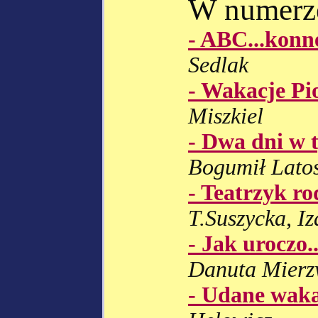
W numerz
- ABC...konn
Sedlak
- Wakacje Pi
Miszkiel
- Dwa dni w 
Bogumił Lato
- Teatrzyk r
T.Suszycka, I
- Jak uroczo..
Danuta Mier
- Udane waka