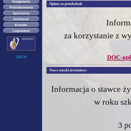
Osiągnięcia
Opłaty za przedszkole
Podziękowania
Sponsorzy
Archiwum
Inform
Kontakt
Logowanie
za korzystanie z w
DOC-opła
526759
Nowe stawki żywieniowe
Informacja o stawce ży
w roku sz
3 po