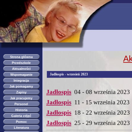
przedszkole s
Ak
Strona główna
Przedszkole
Aktualności
Jadłospis - wrzesień 2023
Wspomaganie
Integracja
Jak pomagamy
Jadłospis
04 - 08 września 2023
Zapisy
Jak pracujemy
Jadłospis
11 - 15 września 2023
Personel
Historia
Jadłospis
18 - 22 września 2023
Galeria zdjęć
Jadłospis
25 - 29 września 2023
Pomoc
Literatura